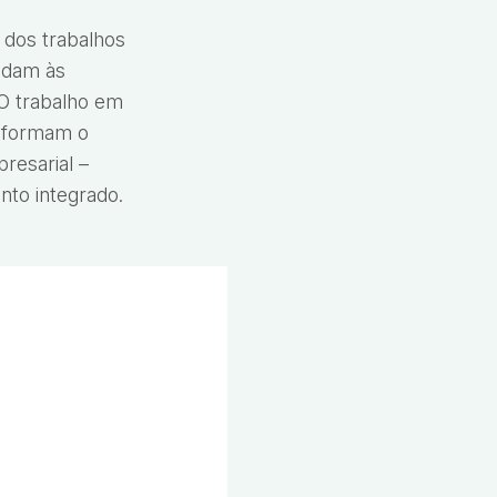
 dos trabalhos
ndam às
O trabalho em
e formam o
resarial –
to integrado.